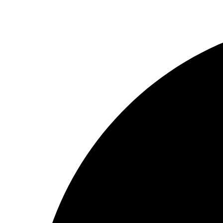
Ir
al
contenido